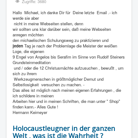
Zugriffe: 3680
Hallo Michael, ich danke Dir für Deine letzte Email .- ich
werde sie aber
nicht in meine Webseiten stellen, denn
wir sollten uns klar darüber sein, daß meine Webseiten
anregen möchten
den michaelischen Schulungsweg zu praktizieren und
jeden
Tag je nach der Problemlage die Meister der weißen
Loge, die eigenen
9 Engel von Angelos bis Serafim im Sinne von Rudolf Steiners
Grundsteinmeditation
und / oder die 12 Christusmächte aufzusuchen , bewußt , um
sich zu ihrem
Werkzeugmenschen in größtmöglicher Demut und
Selbstlosigkeit versuchen zu machen. -
Das alles ist möglich nach meinen eigenen Erfahrungen , die
ich schildere in meinen
Arbeiten hier und in meinen Schriften, die man unter " Shop"
finden kann.- Alles Gute !
Hermann Keimeyer
Holocaustleugner in der ganzen
Welt , was ist die Wahrheit ?