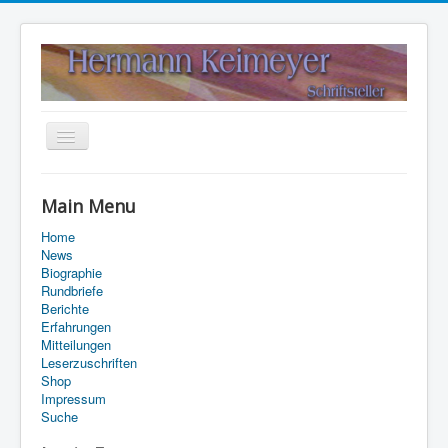
Navigation
an/aus
Home
Main Menu
Kontakt
Home
Suche
News
Biographie
Rundbriefe
Berichte
Erfahrungen
Mitteilungen
Leserzuschriften
Shop
Impressum
Suche