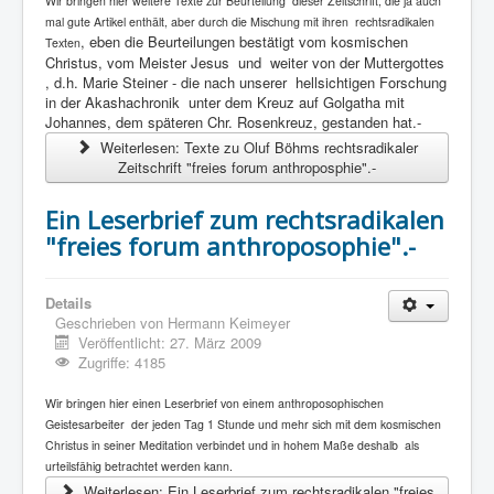
Wir bringen hier weitere Texte zur Beurteilung dieser Zeitschrift, die ja auch
mal gute Artikel enthält, aber durch die Mischung mit ihren rechtsradikalen
, eben die Beurteilungen bestätigt vom kosmischen
Texten
Christus, vom Meister Jesus und weiter von der Muttergottes
, d.h. Marie Steiner - die nach unserer hellsichtigen Forschung
in der Akashachronik unter dem Kreuz auf Golgatha mit
Johannes, dem späteren Chr. Rosenkreuz, gestanden hat.-
Weiterlesen: Texte zu Oluf Böhms rechtsradikaler
Zeitschrift "freies forum anthroposphie".-
Ein Leserbrief zum rechtsradikalen
"freies forum anthroposophie".-
Details
Geschrieben von
Hermann Keimeyer
Veröffentlicht: 27. März 2009
Zugriffe: 4185
Wir bringen hier einen Leserbrief von einem anthroposophischen
Geistesarbeiter der jeden Tag 1 Stunde und mehr sich mit dem kosmischen
Christus in seiner Meditation verbindet und in hohem Maße deshalb als
urteilsfähig betrachtet werden kann.
Weiterlesen: Ein Leserbrief zum rechtsradikalen "freies