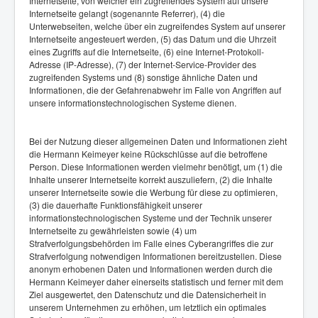
Internetseite, von welcher ein zugreifendes System auf unsere
Internetseite gelangt (sogenannte Referrer), (4) die
Unterwebseiten, welche über ein zugreifendes System auf unserer
Internetseite angesteuert werden, (5) das Datum und die Uhrzeit
eines Zugriffs auf die Internetseite, (6) eine Internet-Protokoll-
Adresse (IP-Adresse), (7) der Internet-Service-Provider des
zugreifenden Systems und (8) sonstige ähnliche Daten und
Informationen, die der Gefahrenabwehr im Falle von Angriffen auf
unsere informationstechnologischen Systeme dienen.
Bei der Nutzung dieser allgemeinen Daten und Informationen zieht
die Hermann Keimeyer keine Rückschlüsse auf die betroffene
Person. Diese Informationen werden vielmehr benötigt, um (1) die
Inhalte unserer Internetseite korrekt auszuliefern, (2) die Inhalte
unserer Internetseite sowie die Werbung für diese zu optimieren,
(3) die dauerhafte Funktionsfähigkeit unserer
informationstechnologischen Systeme und der Technik unserer
Internetseite zu gewährleisten sowie (4) um
Strafverfolgungsbehörden im Falle eines Cyberangriffes die zur
Strafverfolgung notwendigen Informationen bereitzustellen. Diese
anonym erhobenen Daten und Informationen werden durch die
Hermann Keimeyer daher einerseits statistisch und ferner mit dem
Ziel ausgewertet, den Datenschutz und die Datensicherheit in
unserem Unternehmen zu erhöhen, um letztlich ein optimales