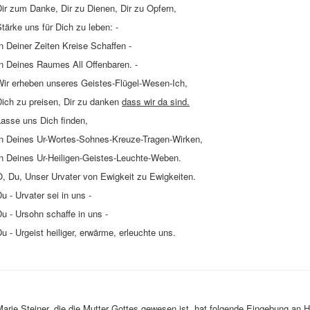
ir zum Danke, Dir zu Dienen, Dir zu Opfern,
tärke uns für Dich zu leben: -
n Deiner Zeiten Kreise Schaffen -
In Deines Raumes All Offenbaren. -
Wir erheben unseres Geistes-Flügel-Wesen-Ich,
Dich zu preisen, Dir zu danken
dass wir da sind.
Lasse uns Dich finden,
In Deines Ur-Wortes-Sohnes-Kreuze-Tragen-Wirken,
In Deines Ur-Heiligen-Geistes-Leuchte-Weben.
O, Du, Unser Urvater von Ewigkeit zu Ewigkeiten.
u - Urvater sei in uns -
u - Ursohn schaffe in uns -
u - Urgeist heiliger, erwärme, erleuchte uns.
Marie Steiner, die die Mutter Gottes gewesen ist, hat folgende Eingebung a