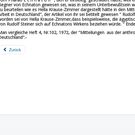
Gegner von Echnaton gewesen sei, was in seinem Unterbewußtsein wei
zu beurteilen wie es Hella Krause-Zimmer dargestellt hätte in den Mi
Arbeit in Deutschland", der Artikel von ihr sei betitelt gewesen " Rudo
worden sei von Hella Krause-Zimmer,dass beispielsweise, die ägypti
von Rudolf Steiner sich auf Echnatons Wirkens beziehen würde. " En
Man vergleiche Heft 4, Nr.102, 1972, der "Mitteilungen aus der anthr
Deutschland".-
Zurück