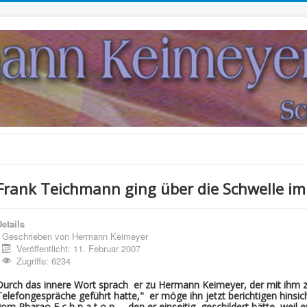
Frank Teichmann ging über die Schwelle im
etails
Geschrieben von
Hermann Keimeyer
Veröffentlicht: 11. Februar 2007
Zugriffe: 6234
Durch das innere Wort sprach er zu Hermann Keimeyer, der mit ihm 
Telefongespräche geführt hatte," er möge ihn jetzt berichtigen hinsich
vom Pharao E c h n a t o n , den er einseitig geschildert hätte, weil 