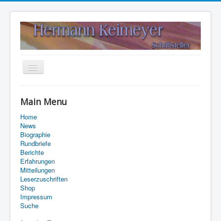
Navigation
an/aus
Home
Main Menu
Kontakt
Home
Suche
News
Biographie
Rundbriefe
Berichte
Erfahrungen
Mitteilungen
Leserzuschriften
Shop
Impressum
Suche