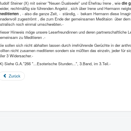
udolf Steiner (X) mit seiner "Neuen Dualseele" und Ehefrau Irene , wie
die g
eider, rechtmäßig sie führenden Angeloi , sich über Irene und Hermann neig
meditierten
, - also die ganze Zeit, - ständig, - bekam Hermann diese Imagi
gnadenvoll zugeströmt , die zum Ende der gemeinsamen Meditaion über dem
astralisch noch einmal umschwebten.-
Dieser Hinweis möge unsere Leserfreundinnen und deren partnerschaftliche L
gemeinsam zu Meditieren .-
ie sollen sich nicht abhalten lassen durch irrefrührende Gerüchte in der a
ollten nicht zusamen meditieren sondern sie müßten das einzeln, jeder für s
ller 3 Widersacher.-
X) Siehe G.A."266 "...Esoterische Stunden...", 3.Band, im 3.Teil.-
Zurück