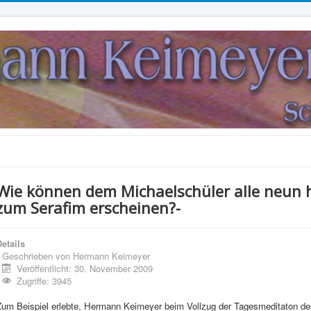
Wie können dem Michaelschüler alle neun h
zum Serafim erscheinen?-
etails
Geschrieben von
Hermann Keimeyer
Veröffentlicht: 30. November 2009
Zugriffe: 3945
Zum Beispiel erlebte, Hermann Keimeyer beim Vollzug der Tagesmeditaton de