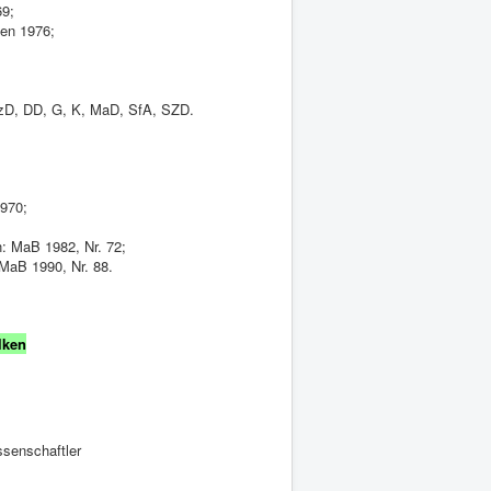
69;
sen 1976;
BzD, DD, G, K, MaD, SfA, SZD.
1970;
n: MaB 1982, Nr. 72;
 MaB 1990, Nr. 88.
lken
ssenschaftler