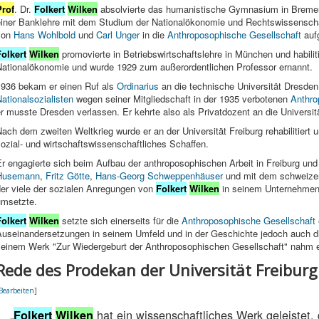
Prof
. Dr.
Folkert
Wilken
absolvierte das humanistische Gymnasium in Brem
einer Banklehre mit dem Studium der Nationalökonomie und Rechtswissenschaf
von
Hans Wohlbold
und
Carl Unger
in die
Anthroposophische Gesellschaft
auf
Folkert
Wilken
promovierte in Betriebswirtschaftslehre in München und habilitie
Nationalökonomie und wurde 1929 zum außerordentlichen Professor ernannt.
1936 bekam er einen Ruf als
Ordinarius
an die technische Universität Dresden
ationalsozialisten
wegen seiner Mitgliedschaft in der 1935 verbotenen
Anthro
r musste Dresden verlassen. Er kehrte also als Privatdozent an die Universit
ach dem zweiten Weltkrieg wurde er an der Universität Freiburg rehabilitiert u
ozial- und wirtschaftswissenschaftliches Schaffen.
r engagierte sich beim Aufbau der anthroposophischen Arbeit in Freiburg und
Husemann
,
Fritz Götte
,
Hans-Georg Schweppenhäuser
und mit dem schweize
der viele der sozialen Anregungen von
Folkert
Wilken
in seinem Unternehme
umsetzte.
Folkert
Wilken
setzte sich einerseits für die
Anthroposophische Gesellschaft
useinandersetzungen in seinem Umfeld und in der Geschichte jedoch auch dis
seinem Werk "Zur Wiedergeburt der Anthroposophischen Gesellschaft" nahm er
Rede des Prodekan der Universität Freiburg
Bearbeiten
]
„
hat ein wissenschaftliches Werk geleistet,
Folkert
Wilken