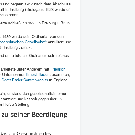
en und begann 1912 nach dem Abschluss
t in Freiburg (Breisgau). 1923 wurde er
genommen.
rte schließlich 1925 in Freiburg i. Br. in
. 1939 wurde sein Ordinariat von den
posophischen Gesellschaft
annulliert und
ät Freiburg zurück.
nd entfaltete als Ordinarius sein reiches
 arbeitete unter Anderem mit
Friedrich
r Unternehmer
Ernest Bader
zusammen,
n
Scott-Bader-Commowealth
in England
ein, er stand den gesellschaftsinternen
tanziert und kritisch gegenüber. In
 hierzu Stellung.
 zu seiner Beerdigung
 das die Geschichte des