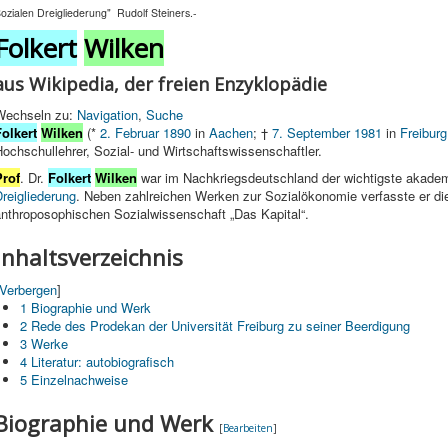
ozialen Dreigliederung" Rudolf Steiners.-
Folkert
Wilken
aus Wikipedia, der freien Enzyklopädie
Wechseln zu:
Navigation
,
Suche
Folkert
Wilken
(*
2. Februar
1890
in
Aachen
; †
7. September
1981
in
Freiburg
ochschullehrer, Sozial- und Wirtschaftswissenschaftler.
Prof
. Dr.
Folkert
Wilken
war im Nachkriegsdeutschland der wichtigste akadem
reigliederung
. Neben zahlreichen Werken zur Sozialökonomie verfasste er di
anthroposophischen Sozialwissenschaft „Das Kapital“.
Inhaltsverzeichnis
Verbergen
]
1
Biographie und Werk
2
Rede des Prodekan der Universität Freiburg zu seiner Beerdigung
3
Werke
4
Literatur: autobiografisch
5
Einzelnachweise
Biographie und Werk
[
Bearbeiten
]