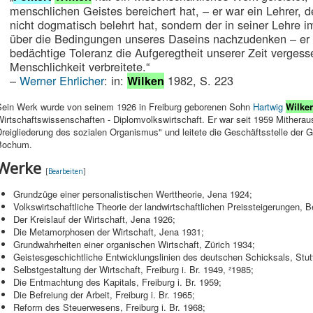
menschlichen Geistes bereichert hat, – er war ein Lehrer, 
nicht dogmatisch belehrt hat, sondern der in seiner Lehre 
über die Bedingungen unseres Daseins nachzudenken – er 
bedächtige Toleranz die Aufgeregtheit unserer Zeit vergess
Menschlichkeit verbreitete.“
–
Werner Ehrlicher
: in:
1982, S. 223
Wilken
Sein Werk wurde von seinem 1926 in Freiburg geborenen Sohn
Hartwig
Wilke
irtschaftswissenschaften - Diplomvolkswirtschaft. Er war seit 1959 Mitheraus
reigliederung des sozialen Organismus" und leitete die Geschäftsstelle der Ge
Bochum.
Werke
[
Bearbeiten
]
Grundzüge einer personalistischen Werttheorie, Jena 1924;
Volkswirtschaftliche Theorie der landwirtschaftlichen Preissteigerungen, B
Der Kreislauf der Wirtschaft, Jena 1926;
Die Metamorphosen der Wirtschaft, Jena 1931;
Grundwahrheiten einer organischen Wirtschaft, Zürich 1934;
Geistesgeschichtliche Entwicklungslinien des deutschen Schicksals, Stut
Selbstgestaltung der Wirtschaft, Freiburg i. Br. 1949, ²1985;
Die Entmachtung des Kapitals, Freiburg i. Br. 1959;
Die Befreiung der Arbeit, Freiburg i. Br. 1965;
Reform des Steuerwesens, Freiburg i. Br. 1968;