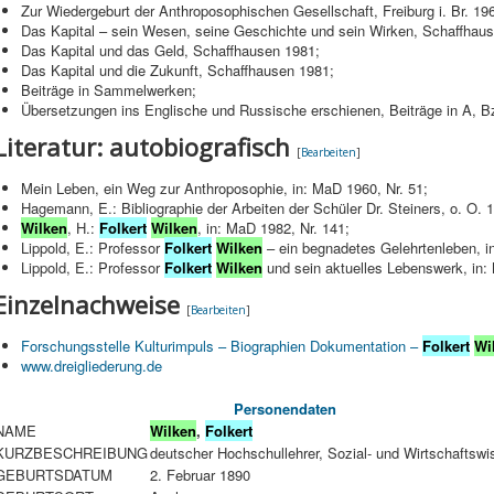
Zur Wiedergeburt der Anthroposophischen Gesellschaft, Freiburg i. Br. 19
Das Kapital – sein Wesen, seine Geschichte und sein Wirken, Schaffhau
Das Kapital und das Geld, Schaffhausen 1981;
Das Kapital und die Zukunft, Schaffhausen 1981;
Beiträge in Sammelwerken;
Übersetzungen ins Englische und Russische erschienen, Beiträge in A, 
Literatur: autobiografisch
[
Bearbeiten
]
Mein Leben, ein Weg zur Anthroposophie, in: MaD 1960, Nr. 51;
Hagemann, E.: Bibliographie der Arbeiten der Schüler Dr. Steiners, o. O. 
Wilken
, H.:
Folkert
Wilken
, in: MaD 1982, Nr. 141;
Lippold, E.: Professor
Folkert
Wilken
– ein begnadetes Gelehrtenleben, i
Lippold, E.: Professor
Folkert
Wilken
und sein aktuelles Lebenswerk, in:
Einzelnachweise
[
Bearbeiten
]
Forschungsstelle Kulturimpuls – Biographien Dokumentation –
Folkert
Wi
www.dreigliederung.de
Personendaten
NAME
Wilken
,
Folkert
KURZBESCHREIBUNG
deutscher Hochschullehrer, Sozial- und Wirtschaftswi
GEBURTSDATUM
2. Februar 1890