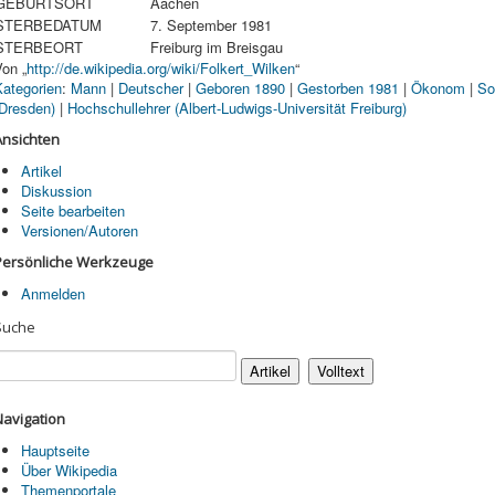
GEBURTSORT
Aachen
STERBEDATUM
7. September 1981
STERBEORT
Freiburg im Breisgau
on „
http://de.wikipedia.org/wiki/Folkert_Wilken
“
Kategorien
:
Mann
|
Deutscher
|
Geboren 1890
|
Gestorben 1981
|
Ökonom
|
So
(Dresden)
|
Hochschullehrer (Albert-Ludwigs-Universität Freiburg)
Ansichten
Artikel
Diskussion
Seite bearbeiten
Versionen/Autoren
Persönliche Werkzeuge
Anmelden
Suche
Navigation
Hauptseite
Über Wikipedia
Themenportale